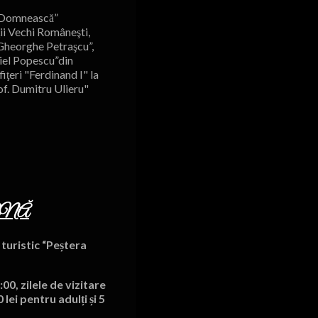
a Domnească”
ii Vechi Româneşti,
“Gheorghe Petraşcu”,
iel Popescu”din
ţeri "Ferdinand I" la
rof. Dumitru Ulieru"
RNĂ
turistic “Peștera
00, zilele de vizitare
lei pentru adulți și 5