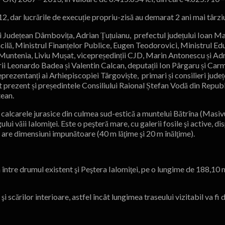
2, dar lucrările de execuție propriu-zisă au demarat 2 ani mai târzi
ui Județean Dâmbovița, Adrian Țuțuianu, prefectul județului Ioan Ma
ilă, Ministrul Finanțelor Publice, Eugen Teodorovici, Ministrul Ed
Muntenia, Liviu Mușat, vicepreședinții CJD, Marin Antonescu și Ad
orii Leonardo Badea și Valentin Calcan, deputații Ion Pârgaru și C
zentanți ai Arhiepiscopiei Târgoviște, primari și consilieri județeni,
st prezent și președintele Consiliului Raional Ștefan Vodă din Repu
tean.
în calcarele jurasice din culmea sud-estică a muntelui Bătrîna (Masiv
ui văii Ialomiţei. Este o peşteră mare, cu galerii fosile şi active, di
 are dimensiuni impunătoare (40 m lăţime şi 20 m înălţime).
între drumul existent şi Peştera Ialomiţei, pe o lungime de 188,10 m
şi scărilor interioare, astfel încât lungimea traseului vizitabil va fi