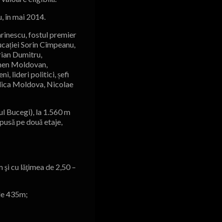
u, în mai 2014.
rinescu, fostul premier
ucației Sorin Cîmpeanu,
rian Dumitru,
armen Moldovan,
 lideri politici, șefi
blica Moldova, Nicolae
ul Bucegi), la 1.560 m
spusă pe două etaje,
 şi cu lăţimea de 2,50 –
 de 435m;