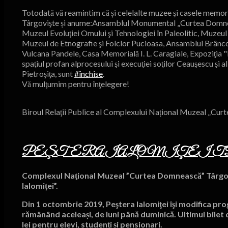
Totodată vă reamintim că și celelalte muzee şi casele memo
Târgovişte și anume:Ansamblul Monumental „Curtea Domneasc
Muzeul Evoluţiei Omului şi Tehnologiei în Paleolitic, Muzeul
Muzeul de Etnografie şi Folclor Pucioasa, Ansamblul Brânco
Vulcana Pandele, Casa Memorială I. L. Caragiale, Expoziţia "
spaţiul profan alprocesului şi execuţiei soţilor Ceauşescu şi 
Pietroşiţa, sunt
#
închise
.
Vă mulţumim pentru înţelegere!
Biroul Relaţii Publice al Complexului Național Muzeal „Cu
PEŞTERA IALOMIŢEI TR
Complexul Naţional Muzeal ”Curtea Domnească” Târgoviş
Ialomiței”.
Din 1 octombrie 2019, Peştera Ialomiţei îşi modifica prog
rămânând aceleași, de luni până duminică. Ultimul bilet de 
lei pentru elevi, studenți și pensionari.