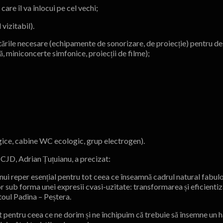
are îl va înlocui pe cel vechi;
vizitabil).
ările necesare (echipamente de sonorizare, de proiecție) pentru de
, miniconcerte simfonice, proiecții de filme);
ogice, cabine WC ecologic, grup electrogen).
 CJD, Adrian Țuțuianu, a precizat:
unui reper esențial pentru tot ceea ce înseamnă cadrul natural fabulo
or sub forma unei expresii cvasi-uzitate: transformarea și eficientiz
ispune pe Platoul Padina – Peștera.
t pentru ceea ce ne dorim și ne închipuim că trebuie să însemne un h