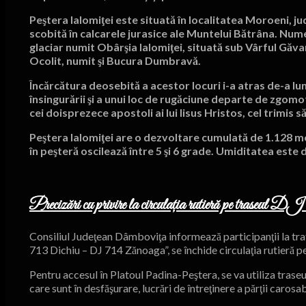
Peştera Ialomiţei este situată în localitatea Moroeni, ju
scobită în calcarele jurasice ale Muntelui Bătrâna. Numel
glaciar numit Obârşia Ialomiţei, situată sub Vârful Găvan
Ocolit, numit şi Bucura Dumbravă.
Încărcătura deosebită a acestor locuri i-a atras de-a lungu
însingurării şi a unui loc de rugăciune departe de zgomot
cei doisprezece apostoli ai lui Iisus Hristos, cel trimis 
Peştera Ialomiţei are o dezvoltare cumulată de 1.128 me
în peşteră oscilează între 5 şi 6 grade. Umiditatea este 
Precizări cu privire la circulația rutieră pe trase
Consiliul Judeţean Dâmboviţa informează participanţii la traf
713 Dichiu – DJ 714 Zănoaga”, se închide circulaţia rutieră p
Pentru accesul în Platoul Padina-Peştera, se va utiliza tras
care sunt în desfăşurare, lucrări de întreţinere a părţii carosab