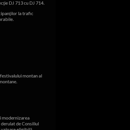
secţie DJ 713 cu DJ 714.
ipanţilor la trafic
orabile.
 festivalului montan al
 montane.
 şi modernizarea
 derulat de Consiliul
aloare eligibilă.