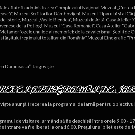
riale aflate în administrarea Complexului Naţional Muzeal „Curte
ă”, Muzeul Scriitorilor Dâmboviţeni, Muzeul Tiparului şi al Cărţ
 de Istorie, Muzeul „Vasile Blendea”, Muzeul de Artă, Casa Atelier
venesc de la Potlogi, Muzeul ”Casa Romanţei”, Casa Atelier “Gabr
Metamorfozele unuiloc al memoriei: de la cavalerismul Şcolii de Ofi
al sfârşitului regimului totalitar din România",Muzeul Etnografic "P
rtea Domnească” Târgoviște
ECE LA PROGRAMUL DE IA
te anunţă trecerea la programul de iarnă pentru obiectivul 
ramul de vizitare, urmând să fie deschisă între orele 9:00 - 17:
intrare va fi eliberat la ora 16:00. Prețul unui bilet este de 10 