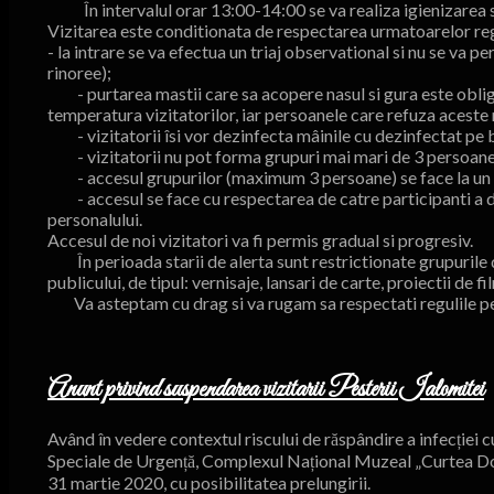
În intervalul orar 13:00-14:00 se va realiza igienizarea s
Vizitarea este conditionata de respectarea urmatoarelor regul
- la intrare se va efectua un triaj observational si nu se va 
rinoree);
- purtarea mastii care sa acopere nasul si gura este obligat
temperatura vizitatorilor, iar persoanele care refuza aceste 
- vizitatorii îsi vor dezinfecta mâinile cu dezinfectat pe baz
- vizitatorii nu pot forma grupuri mai mari de 3 persoane, c
- accesul grupurilor (maximum 3 persoane) se face la un i
- accesul se face cu respectarea de catre participanti a dist
personalului.
Accesul de noi vizitatori va fi permis gradual si progresiv.
În perioada starii de alerta sunt restrictionate grupurile d
publicului, de tipul: vernisaje, lansari de carte, proiectii de 
Va asteptam cu drag si va rugam sa respectati regulile p
Anunt privind suspendarea vizitarii Pesterii Ialomitei
Având în vedere contextul riscului de răspândire a infecției 
Speciale de Urgență, Complexul Național Muzeal „Curtea Dom
31 martie 2020, cu posibilitatea prelungirii.