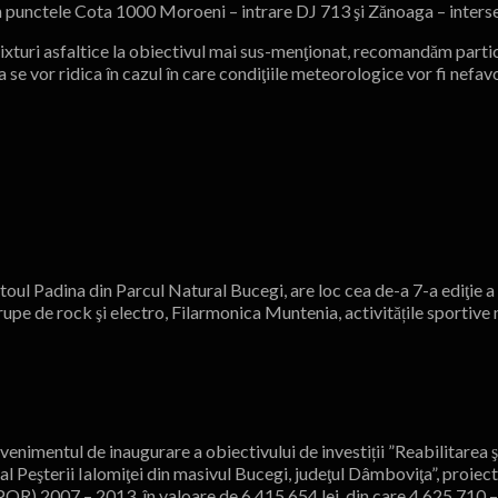
ei în punctele Cota 1000 Moroeni – intrare DJ 713 şi Zănoaga – inter
e mixturi asfaltice la obiectivul mai sus-menţionat, recomandăm partic
 se vor ridica în cazul în care condiţiile meteorologice vor fi nefav
toul Padina din Parcul Natural Bucegi, are loc cea de-a 7-a ediţie a
trupe de rock şi electro, Filarmonica Muntenia, activitățile sportive
evenimentul de inaugurare a obiectivului de investiții ”Reabilitarea
 al Peşterii Ialomiţei din masivul Bucegi, judeţul Dâmboviţa”, proiect
) 2007 – 2013, în valoare de 6.415.654 lei, din care 4.625.710 – v