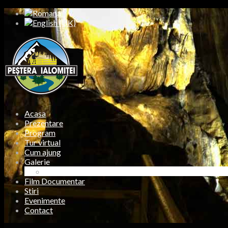
Acasa
Prezentare
Program
Tur virtual
Cum ajung
Galerie
Foto Exterior
Film Documentar
Stiri
Evenimente
Contact