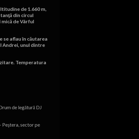
altitudine de 1.660 m,
tanţă din circul
i mică de Vârful
re se aflau în căutarea
l Andrei, unul dintre
vizitare. Temperatura
,,Drum de legătură DJ
– Peştera, sector pe