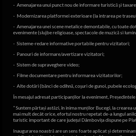
- Amenajarea unui punct nou de informare turistică şi taxare c
- Modernizarea platformei exterioare (la intrarea pe traseul 
- Amenajarea unei scene metalice demontabile, cu toate dot
evenimente (slujbe religioase, spectacole de muzică si lumină
- Sisteme-redare informative portabile pentru vizitatori;
- Panouri de informare/avertizare vizitatori;
- Sistem de supraveghere video;
- Filme documentare pentru informarea vizitatorilor;
- Alte dotări (bănci de odihnă, coşuri de gunoi, pubele ecol
În mesajul adresat participanților la eveniment, Președintele
” Suntem părtași astăzi, în inima munților Bucegi, la crearea 
mai mult decât orice, efortul nostru repetat de-a lungul anil
turistic important de care județul Dâmbovița d
Inaugurarea noastră are un sens foarte aplicat și determinan