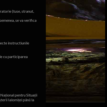
atorie (tuse, stranut,
semenea, se va verifica
ecte instructiunile
le cu participarea
Național pentru Situații
rii Ialomiței până la