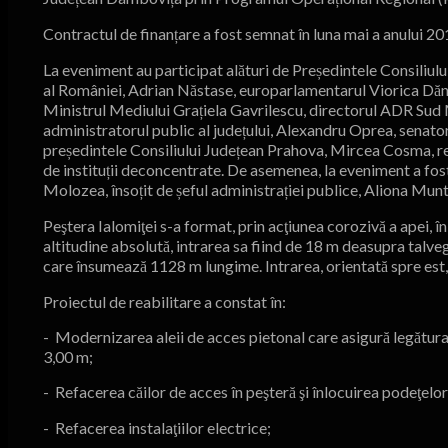
Contractul de finanțare a fost semnat în luna mai a anului 201
La eveniment au participat alături de Președintele Consiliul
al României, Adrian Năstase, europarlamentarul Viorica Dănc
Ministrul Mediului Grațiela Gavrilescu, directorul ADR Sud 
administratorul public al județului, Alexandru Oprea, senat
președintele Consiliului Județean Prahova, Mircea Cosma, repre
de instituții deconcentrate. De asemenea, la eveniment a fo
Molozea, însoțit de șeful administrației publice, Aliona Mun
Peştera Ialomiţei s-a format, prin acţiunea corozivă a apei, 
altitudine absolută, intrarea sa fiind de 18 m deasupra talvegul
care însumează 1128 m lungime. Intrarea, orientată spre est,
Proiectul de reabilitare a constat în:
- Modernizarea aleii de acces pietonal care asigură legătura 
3,00 m;
- Refacerea căilor de acces în peşteră şi înlocuirea podeţelor 
- Refacerea instalaţiilor electrice;