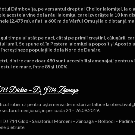
detul Dâmboviţa, pe versantul drept al Cheilor Ialomiţei, la o 
e acesteia vine de la râul Ialomiţa, care izvorăşte la 10 km dis
ele (2.479 m), aflat la 600 m de Vârful Omu şi la o distanţă ma
l timpului atât pe daci, cât şi pe primii creştini, călugării, ca
ul lumii. Se spune că în Peştera Ialomiţei a poposit şi Apostolu
să încreştineze populațiile de la Nord de Dunăre.
tri, dintre care doar 480 sunt accesibili şi amenajaţi pentru 
destul de mare, între 85 şi 100%.
ul DJ 713 Dichiu – DJ 714 Zănoaga
icul rutier că pentru aşternerea de mixturi asfaltice la obiectivul 
e sectorul menţionat, în perioada 24 – 26.09.2019.
eul DJ 714 Glod - Sanatoriul Moroeni – Zănoaga – Bolboci – Padina 
ile pietruite.