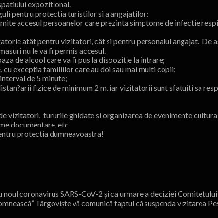
patiului expozitional.
i pentru protectia turistilor si a angajatilor:
permite accesul persoanelor care prezinta simptome de infectie respir
orie atât pentru vizitatori, cât si pentru personalul angajat. De a
masuri nu le va fi permis accesul.
a de alcool care va fi pus la dispozitie la intrare;
u exceptia familiilor care au doi sau mai multi copii;
nterval de 5 minute;
an?arii fizice de minimum 2 m, iar vizitatorii sunt sfatuiti sa resp
e vizitatori, tururile ghidate si organizarea de evenimente cultura
filme documentare, etc.
entru protectia dumneavoastra!
cu noul coronavirus SARS-CoV-2 și ca urmare a deciziei Comitetului 
nească” Târgoviște vă comunică faptul că suspenda vizitarea Pește