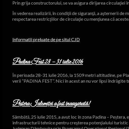
Prin grija constructorului, se va asigura dirijarea circulaţi
În vederea realizării, în condiţii de siguranţă, a aşternerii d
respectarea restricţiilor de circulaţie cu menţiunea că acestea
Informatii preluate de pe situl CJD
Padina Fest 28 – 31 iulie 2016
În perioada 28-31 iulie 2016, la 1509 metri altitudine, pe Pla
verii “PADINA FEST”. Nici în acest an nu vor lipsi îndrăgite 
Peștera Ialomiței a fost inaugurată!
Sâmbătă, 25 iulie 2015, a avut loc în zona Padina – Peștera, 
infrastructurii tehnice pentru creşterea potenţialului turistic
Județean Dâmbovița prin Programul Operațional Regional (POR